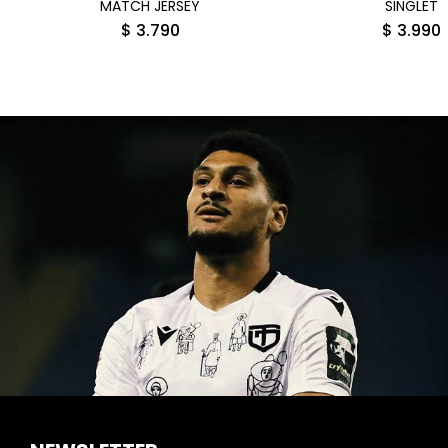
MATCH JERSEY
SINGLET
$
3.790
$
3.990