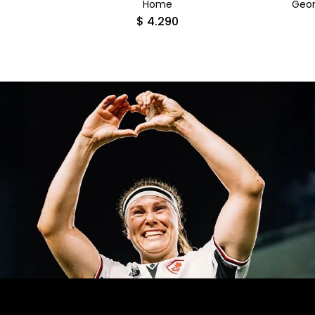
Home
Geor
$
4.290