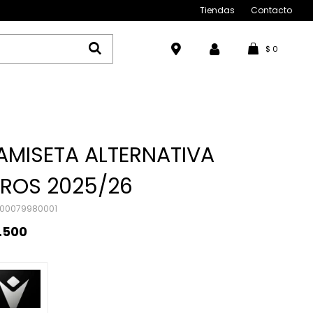
Tiendas
Contacto
$
0
AMISETA ALTERNATIVA
EROS 2025/26
00079980001
.500