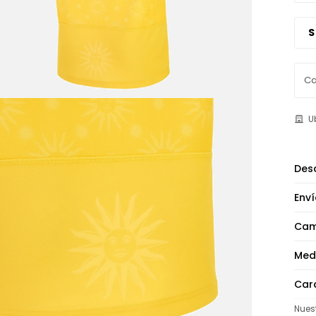
S
U
Desc
Enví
Cam
Med
Cara
Nues