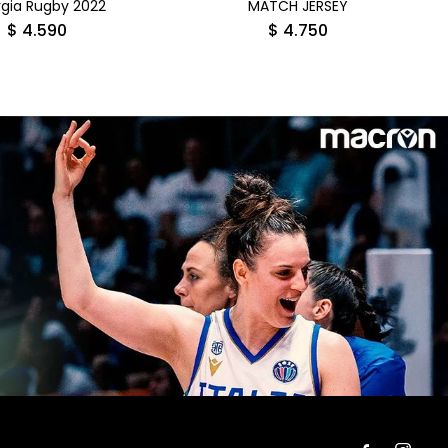
gia Rugby 2022
MATCH JERSEY
$
4.590
$
4.750