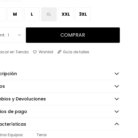
M
L
XL
XXL
3XL
COMPRAR
1
bicar en Tienda
Guía de talles
ripción
os
bios y Devoluciones
ios de pago
cterísticas
tros Equipos
Teros