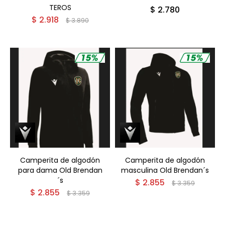
TEROS
$
2.780
$
2.918
$
3.890
Camperita de algodón
Camperita de algodón
para dama Old Brendan
masculina Old Brendan´s
´s
$
2.855
$
3.359
$
2.855
$
3.359