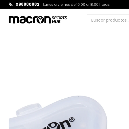
098880882
Lunes a viernes de 10:00 a 18:00 horas