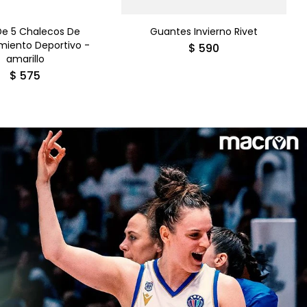
De 5 Chalecos De
Guantes Invierno Rivet
miento Deportivo -
$
590
amarillo
$
575