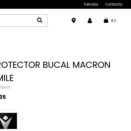
Tiendas
Contacto
$
0
ROTECTOR BUCAL MACRON
ILE
05431
35