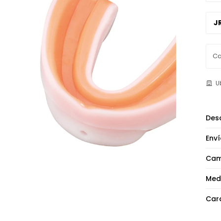
J
U
Desc
Enví
Cam
Med
Cara