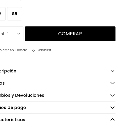
R
SR
COMPRAR
1
bicar en Tienda
ripción
os
bios y Devoluciones
ios de pago
cterísticas