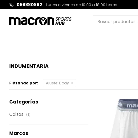
098880882
Lunes a viernes de 10:00 a 18:00 horas
INDUMENTARIA
Filtrando por:
Ajuste:
Body
Categorías
Calzas
(1)
Marcas