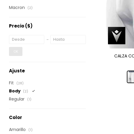
Macron
(2)
Precio
($)
OK
CALZA CO
Ajuste
Fit
(28)
Body
(2)
Regular
(1)
Color
Amarillo
(1)