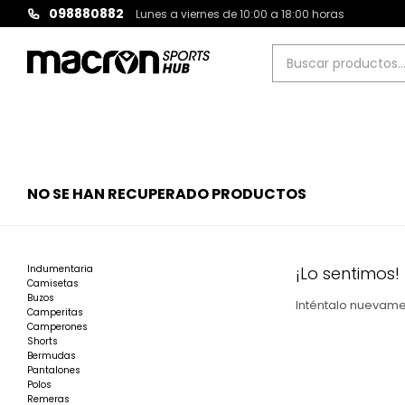
098880882
Lunes a viernes de 10:00 a 18:00 horas
NO SE HAN RECUPERADO PRODUCTOS
Indumentaria
¡Lo sentimos!
Camisetas
Buzos
Inténtalo nuevamen
Camperitas
Camperones
Shorts
Bermudas
Pantalones
Polos
Remeras