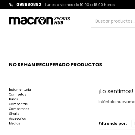
098880882
Lunes a viernes de 10:00 a 18:00 horas
NO SE HAN RECUPERADO PRODUCTOS
Indumentaria
¡Lo sentimos!
Camisetas
Buzos
Inténtalo nuevamen
Camperitas
Camperones
Shorts
Accesorios
Filtrando por:
Medias