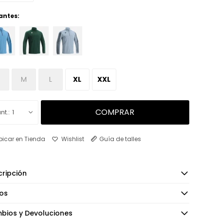
antes:
M
L
XL
XXL
COMPRAR
1
bicar en Tienda
Guía de talles
ripción
os
bios y Devoluciones