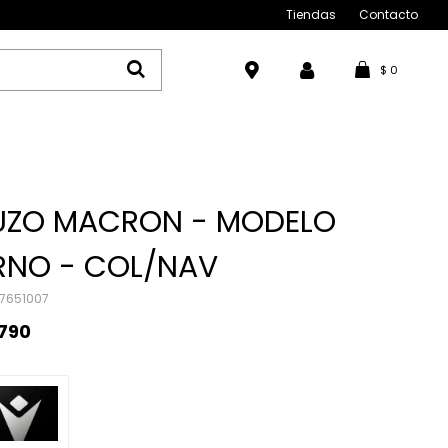
Tiendas
Contacto
$
0
UZO MACRON - MODELO
RNO - COL/NAV
7651007
.790