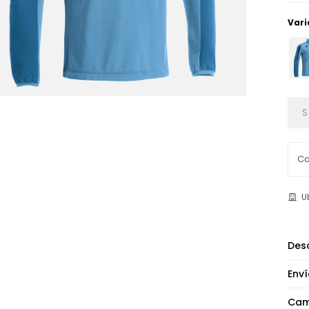
Vari
S
U
Desc
Enví
Cam