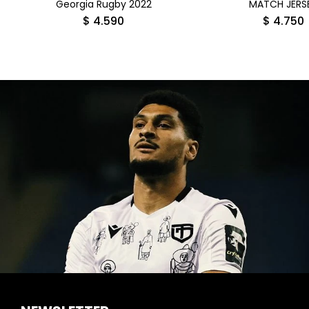
Georgia Rugby 2022
MATCH JERS
$
4.590
$
4.750