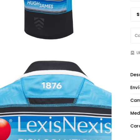
S
U
Desc
Enví
Cam
Med
Cara