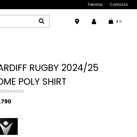
Tiendas
Contacto
$
0
ARDIFF RUGBY 2024/25
OME POLY SHIRT
00031590001
.790