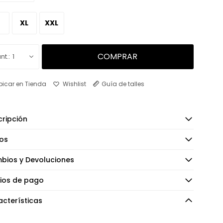
XL
XXL
COMPRAR
1
bicar en Tienda
Guía de talles
ripción
os
bios y Devoluciones
ios de pago
cterísticas