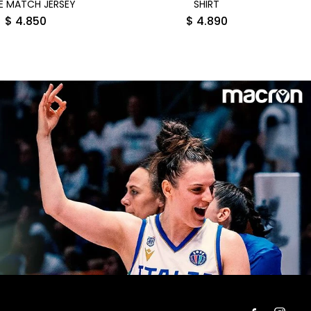
 MATCH JERSEY
SHIRT
$
4.850
$
4.890