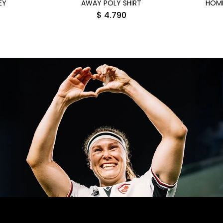
EY
AWAY POLY SHIRT
HOME
$
4.790