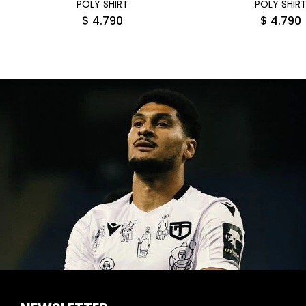
POLY SHIRT
POLY SHIR
$
4.790
$
4.790