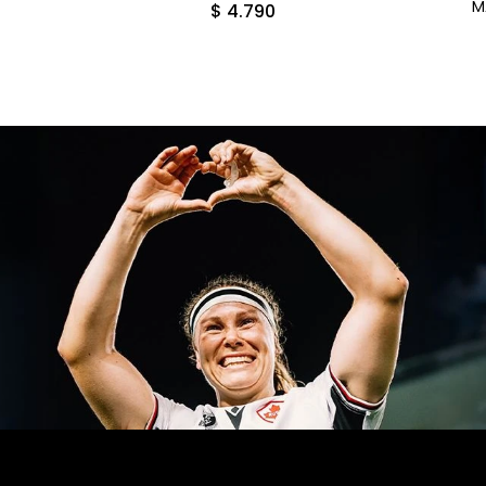
T
M
$
4.790