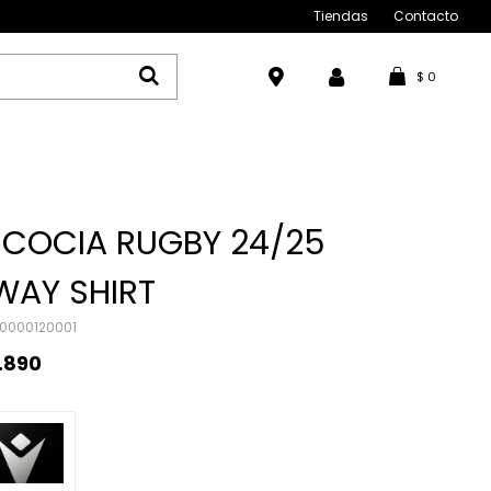
Tiendas
Contacto
$
0
SCOCIA RUGBY 24/25
WAY SHIRT
0000120001
.890