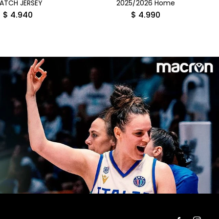
ATCH JERSEY
2025/2026 Home
$
4.940
$
4.990