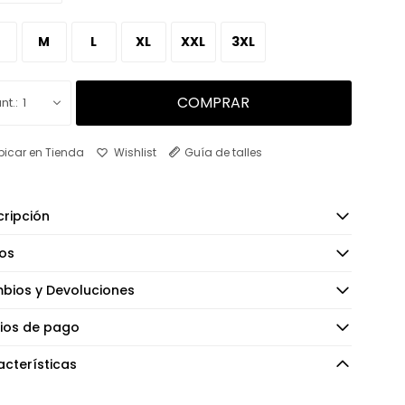
M
L
XL
XXL
3XL
COMPRAR
1
bicar en Tienda
Guía de talles
ripción
os
bios y Devoluciones
ios de pago
cterísticas