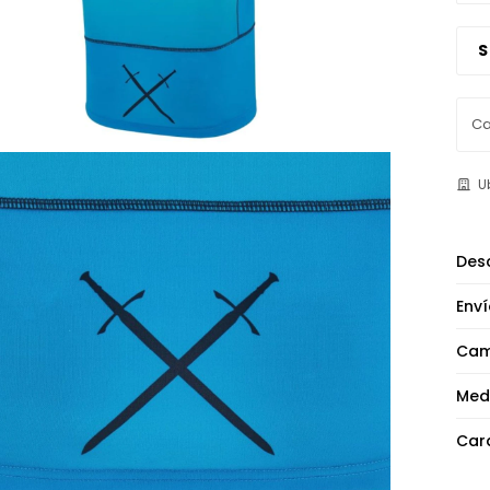
S
U
Desc
Enví
Cam
Med
Cara