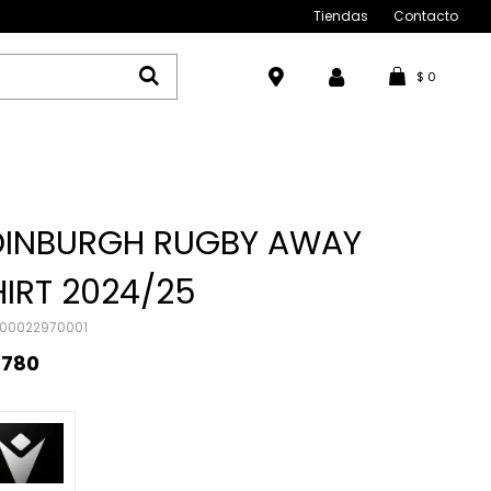
Tiendas
Contacto
$
0
DINBURGH RUGBY AWAY
HIRT 2024/25
00022970001
.780