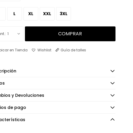
M
L
XL
XXL
3XL
COMPRAR
1
bicar en Tienda
Guía de talles
ripción
os
bios y Devoluciones
ios de pago
cterísticas