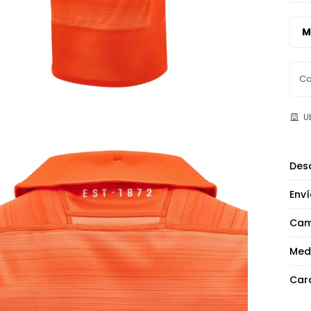
U
Desc
Enví
Cam
Med
Cara