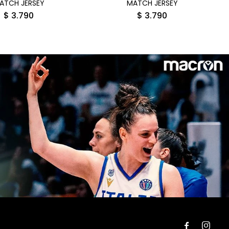
ATCH JERSEY
MATCH JERSEY
$
3.790
$
3.790

