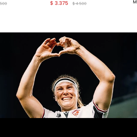
M
$
3.375
.500
$
4.500