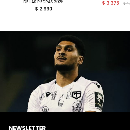
DE LAS PIEDRAS 2025
$
3.375
$
4
$
2.990
NEWSLETTER