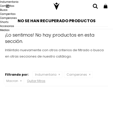
Indumentaria
Camisetas

Buzos
Camperitas
Camperones
NO SE HAN RECUPERADO PRODUCTOS
Shorts
Accesorios
Medias
¡Lo sentimos! No hay productos en esta
sección.
Inténtalo nuevamente con otros criterios de filtrado o busca
en otras secciones de nuestro catálogo.
Filtrando por:
Indumentaria
Camperones
Macron
Quitar filtros