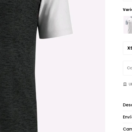
Vari
X
U
Desc
Enví
Cam