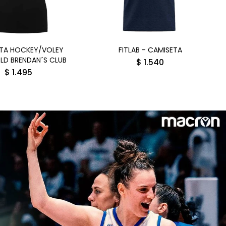
TA HOCKEY/VOLEY
FITLAB - CAMISETA
LD BRENDAN´S CLUB
$
1.540
$
1.495