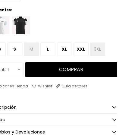
antes:
S
S
M
L
XL
XXL
3XL
COMPRAR
1
bicar en Tienda
Guía de talles
ripción
os
bios y Devoluciones