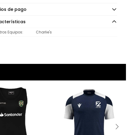
ios de pago
cterísticas
tros Equipos
Charlie's