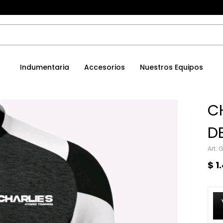
Indumentaria
Accesorios
Nuestros Equipos
C
D
G
$
1